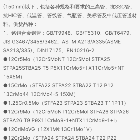
(150mm)以下，包括各种规格和要求的三高管、抗SSC管、
抗HIC管、低温管、管线管、气瓶管、美标管及中低压管道材
料。供货品种：
1、铬钼合金钢管：GB/T9948、GB/T5310、GB/T6479、
JIS G3467/3458/3462、ASTM A213/A335(ASME
SA213/335)、DIN17175、EN10216-2
●12Cr5Mo（12Cr5MoNT 12Cr5MoI STFA25
STPA25STBA25 T5 P5X11CrMo5+I X11CrMo5+NT
15X5M）
●15CrMo（STFA22 STPA22 STBA22 T12 P12
13CrMo44 13CrMo4-5 15XM）
●1.25Cr0.5Mo（STFA23 STPA23 STBA23 T11P11）
●12Cr9Mo（12Cr5MoNT12Cr5MoI STFA26 STPA26
STBA26 T9 P9X11CrMo9-1+NTX11CrMo9-1+I）
●12CrlMoVG（12X1MΦ13Cr1Mo1V）
●12Cr2Mo（STFA24 STPA24 STBA24 T22 P22