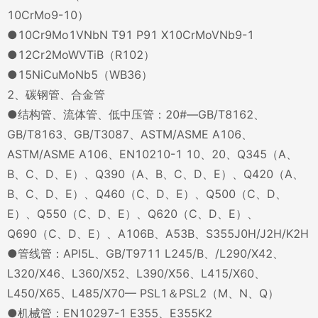
10CrMo9-10）
●10Cr9Mo1VNbN T91 P91 X10CrMoVNb9-1
●12Cr2MoWVTiB（R102）
●15NiCuMoNb5（WB36）
2、碳钢管、合金管
●结构管、流体管、低中压管：20#—GB/T8162、
GB/T8163、GB/T3087、ASTM/ASME A106、
ASTM/ASME A106、EN10210-1 10、20、Q345（A、
B、C、D、E）、Q390（A、B、C、D、E）、Q420（A、
B、C、D、E）、Q460（C、D、E）、Q500（C、D、
E）、Q550（C、D、E）、Q620（C、D、E）、
Q690（C、D、E）、A106B、A53B、S355J0H/J2H/K2H
●管线管：API5L、GB/T9711 L245/B、/L290/X42、
L320/X46、L360/X52、L390/X56、L415/X60、
L450/X65、L485/X70— PSL1＆PSL2（M、N、Q）
●机械管：EN10297-1 E355、E355K2