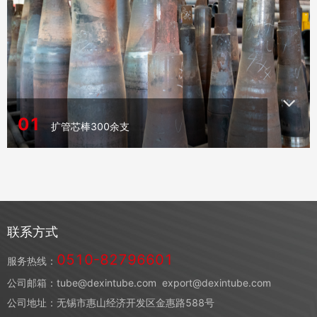
用于印度电站
01
扩管芯棒300余支
06
ASTM A333 Gr6 Φ920x10mm低温管，径壁
比高达92
联系方式
0510-82796601
服务热线：
02
公司邮箱：tube@dexintube.com
export@dexintube.com
自动控温扩管机：用于直径1500mm以下钢管
公司地址：无锡市惠山经济开发区金惠路588号
热扩成形，型号有EZG-IIB820、EZG-IIB914、EQG-