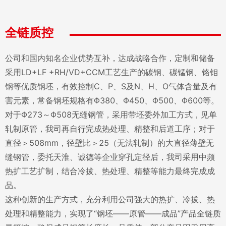
全链质控
公司和国内知名企业优势互补，达成战略合作，定制和储备
采用LD+LF +RH/VD+CCM工艺生产的碳钢、碳锰钢、铬钼
钢等优质钢坯，有效控制C、P、S及N、H、O气体含量及有
害元素，常备钢坯规格有Φ380、Φ450、Φ500、Φ600等。
对于Φ273～Φ508无缝钢管，采用带坯委外加工方式，见单
轧制原管，我司再自行完成热处理、精整和后道工序；对于
直径＞508mm，径壁比＞25（无法轧制）的大直径薄壁无
缝钢管，委托天淮、诚德等企业穿孔定径后，我司采用中频
热扩工艺扩制，结合冷拔、热处理、精整等能力最终完成成
品。
这种创新的生产方式，充分利用公司强大的热扩、冷拔、热
处理和精整能力，实现了“钢坯——原管——成品”产品全链质