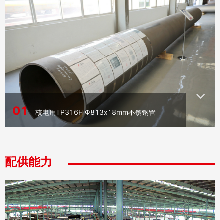
01
核电用TP316H Φ813x18mm不锈钢管
配供能力