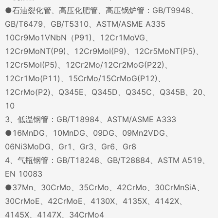
●石油裂化管、高压化肥管、高压锅炉管：GB/T9948、
GB/T6479、GB/T5310、ASTM/ASME A335
10Cr9Mo1VNbN（P91)、12Cr1MoVG、
12Cr9MoNT(P9)、12Cr9MoI(P9)、12Cr5MoNT(P5)、
12Cr5MoI(P5)、12Cr2Mo/12Cr2MoG(P22)、
12Cr1Mo(P11)、15CrMo/15CrMoG(P12)、
12CrMo(P2)、Q345E、Q345D、Q345C、Q345B、20、
10
3、低温钢管：GB/T18984、ASTM/ASME A333
●16MnDG、10MnDG、09DG、09Mn2VDG、
06Ni3MoDG、Gr1、Gr3、Gr6、Gr8
4、气瓶钢管：GB/T18248、GB/T28884、ASTM A519、
EN 10083
●37Mn、30CrMo、35CrMo、42CrMo、30CrMnSiA、
30CrMoE、42CrMoE、4130X、4135X、4142X、
4145X、4147X、34CrMo4